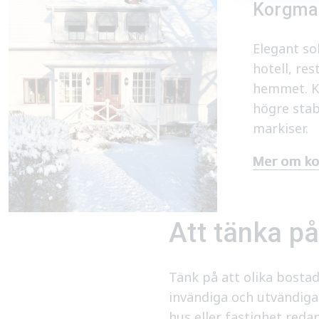
Korgma
Elegant so
hotell, res
hemmet. K
högre stabi
markiser.
Mer om ko
Att tänka p
Tänk på att olika bostad
invändiga och utvändiga 
hus eller fastighet reda