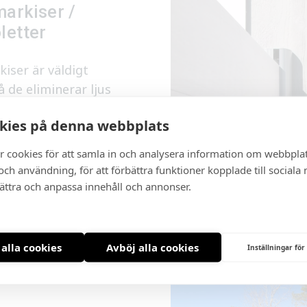
arkiser /
letter
iser är väldigt
å de eliminerar ljus
na. Screenmarkiser är
kies på denna webbplats
och stilfull markis för
r cookies för att samla in och analysera information om webbpla
ch användning, för att förbättra funktioner kopplade till sociala
reenmarkiser /
bättra och anpassa innehåll och annonser.
ter
 alla cookies
Avböj alla cookies
Inställningar för