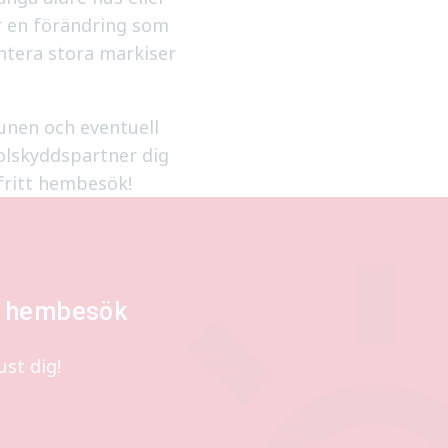
 en förändring som
ntera stora markiser
munen och eventuell
Solskyddspartner dig
fritt hembesök!
tt hembesök
st dig!