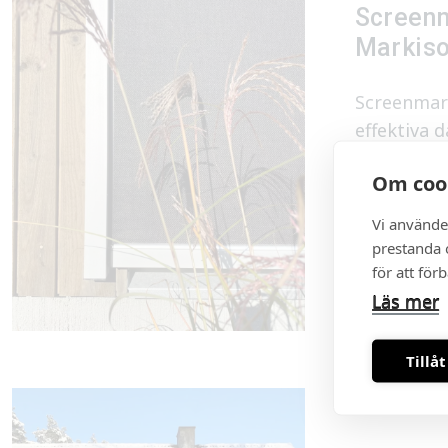
Screenm
Markiso
Screenmark
effektiva d
från sidor
Om coo
en diskret 
fasaden.
Vi använde
prestanda o
Mer om sc
för att för
markisolet
Läs mer
Tillåt