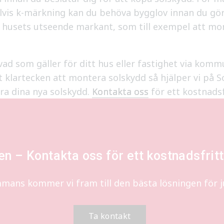
is k-märkning kan du behöva bygglov innan du gör
r husets utseende markant, som till exempel att mo
vad som gäller för ditt hus eller fastighet via kom
t klartecken att montera solskydd så hjälper vi på 
ra dina nya solskydd.
Kontakta oss
för ett kostnads
len – Kontakta oss för ett kostnadsfri
mmans kommer vi fram till den bästa lösningen för ju
Ta kontakt