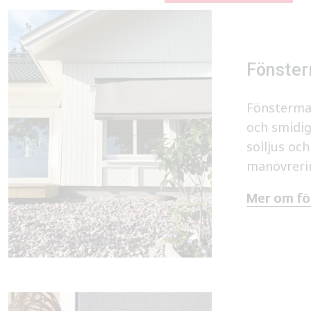
Fönster
Fönstermar
och smidig
solljus och
manövrerin
Mer om fö