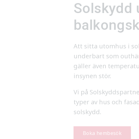
Solskydd 
balkongs
Att sitta utomhus i so
underbart som outhärdl
gäller även temperatu
insynen stör.
Vi på Solskyddspartne
typer av hus och fasad
solskydd.
Boka hembesök