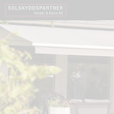
Hem
Utvändiga solskydd markiser