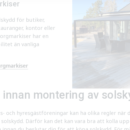
rkiser
lskydd för butiker,
tauranger, kontor eller
orgmarkiser har en
litet än vanliga
rgmarkiser
å innan montering av sols
s- och hyresgästföreningar kan ha olika regler när 
solskydd. Därför kan det kan vara bra att kolla upp 
n innan du beslutar dig för att köpa solskydd. För m