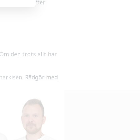
n. Skölj därefter
Om den trots allt har
 markisen.
Rådgör med