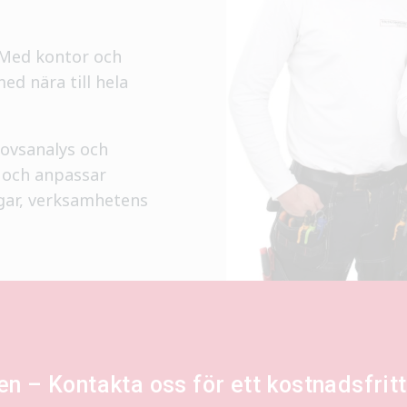
. Med kontor och
med nära till hela
hovsanalys och
, och anpassar
gar, verksamhetens
len – Kontakta oss för ett kostnadsfri