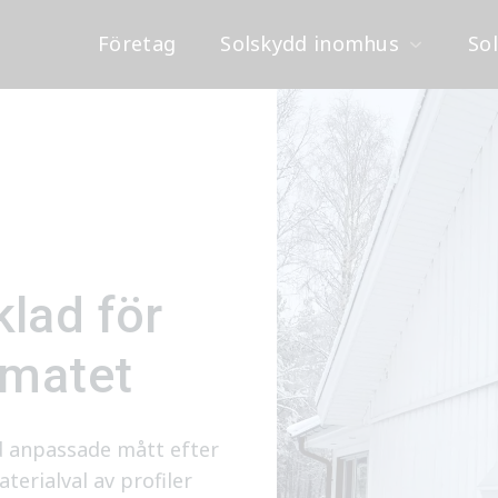
Företag
Solskydd inomhus
So
lad för
imatet
d anpassade mått efter
erialval av profiler