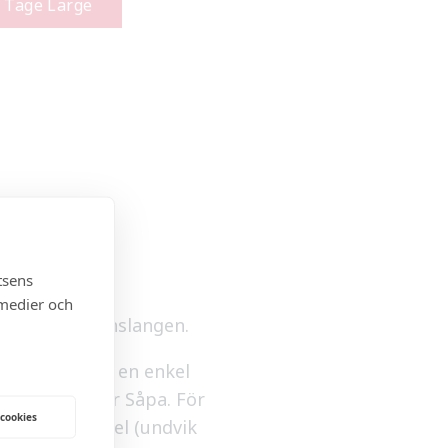
 Tage Large
tsens
 medier och
ven med vattenslangen.
ttas bort med en enkel
iskmedel eller Såpa. För
 cookies
0 ml) blekmedel (undvik