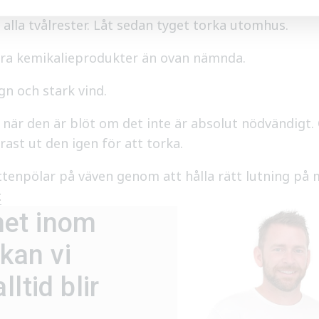
 ¼ kopp (60 ml) mild tvål utspädd med 4 liter vatte
 alla tvålrester. Låt sedan tyget torka utomhus.
dra kemikalieprodukter än ovan nämnda.
gn och stark vind.
 när den är blöt om det inte är absolut nödvändigt. 
rast ut den igen för att torka.
attenpölar på väven genom att hålla rätt lutning på
.
het inom
kan vi
ltid blir