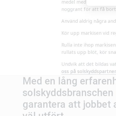
medel med peroxider) och
noggrant för att få bort
Använd aldrig några an
Kör upp markisen vid re
Rulla inte ihop markisen
rullats upp blöt, kör sna
Undvik att det bildas v
oss på solskyddspartner
Med en lång erfaren
solskydds­branschen 
garantera att jobbet al
väl utfört