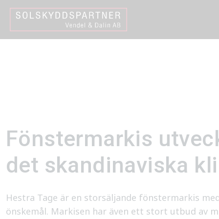
Hem
Solskydd utomhus
Fönstermarkiser
Fönstermarkis utveck
det skandinaviska kl
Hestra Tage är en storsäljande fönstermarkis me
önskemål. Markisen har även ett stort utbud av mat