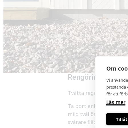
Om coo
Rengöring av mar
Vi använde
prestanda o
Tvätta regelbundet duke
för att för
Läs mer
Ta bort enklare fläckar
mild tvållösning och lju
Tillåt
svårare fläckar och mög