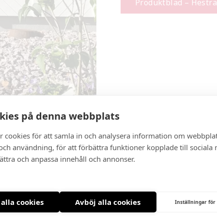
Produktblad – Hestra
kies på denna webbplats
kis
r cookies för att samla in och analysera information om webbpla
ch användning, för att förbättra funktioner kopplade till sociala
n. Är det mycket pollen i luften spola av markisvä
bättra och anpassa innehåll och annonser.
 med mjuk borste. Kvarvarande smuts kan sedan tvä
mmet vatten. (Obs! Ej maskintvätt) Använd inte Yes d
 alla cookies
Avböj alla cookies
Inställningar för
el, tvätta med en lösning som innehåller 1 kopp (24