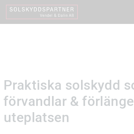
Hem
Solskydd utomhus
Dubbelmarkis / pergol
Praktiska solskydd 
förvandlar & förlänge
uteplatsen