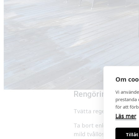
Om coo
Vi använde
Rengöring av mar
prestanda o
för att för
Tvätta regelbundet duke
Läs mer
Ta bort enklare fläckar
mild tvållösning och lju
Tillåt