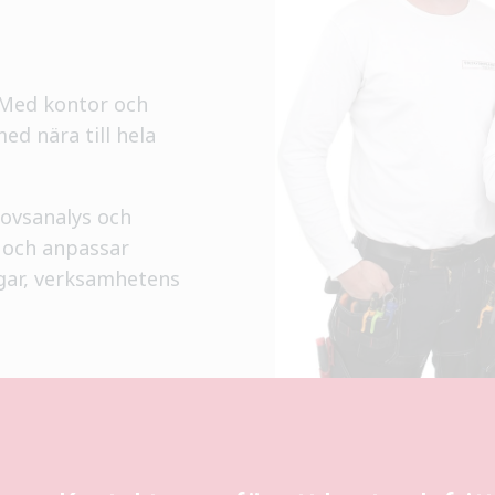
. Med kontor och
med nära till hela
hovsanalys och
, och anpassar
gar, verksamhetens