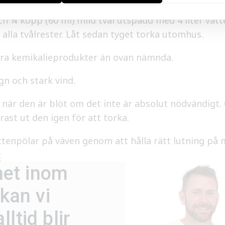
el, tvätta med en lösning som innehåller 1 kopp (24
 ¼ kopp (60 ml) mild tvål utspädd med 4 liter vatte
 alla tvålrester. Låt sedan tyget torka utomhus.
dra kemikalieprodukter än ovan nämnda.
gn och stark vind.
 när den är blöt om det inte är absolut nödvändigt. 
rast ut den igen för att torka.
attenpölar på väven genom att hålla rätt lutning på
.
het inom
kan vi
ltid blir