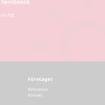
tt hembesök
st dig!
Företaget
Referenser
Kontakt