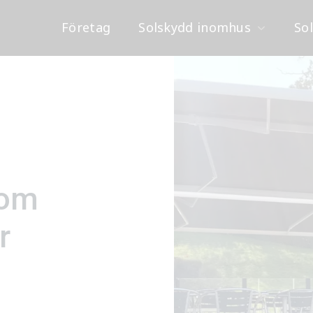
amarkis
Företag
Solskydd inomhus
So
som
r